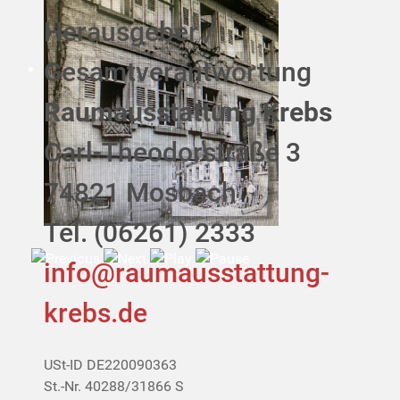
Herausgeber /
Gesamtverantwortung
Raumausstattung Krebs
Carl-Theodorstraße 3
74821 Mosbach
Tel. (06261) 2333
info@raumausstattung-
krebs.de
USt-ID DE220090363
St.-Nr. 40288/31866 S