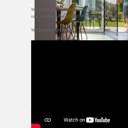
Wir bieten ein umfangreiches Insektenschutzpro
und bei Bedarf auch mit Pollenschutzgewebe be
Wir beraten Sie gerne