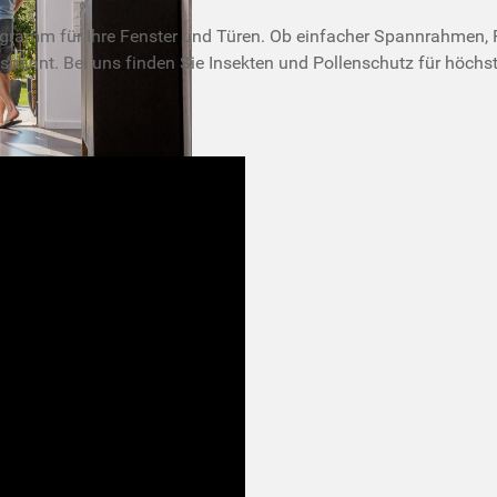
gramm für Ihre Fenster und Türen. Ob einfacher Spannrahmen, P
spannt. Bei uns finden Sie Insekten und Pollenschutz für höch