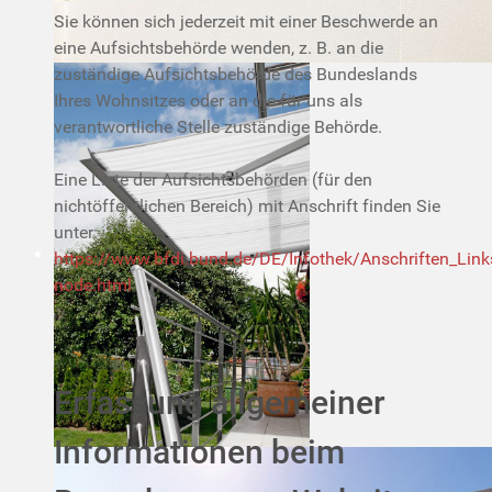
Sie können sich jederzeit mit einer Beschwerde an
eine Aufsichtsbehörde wenden, z. B. an die
zuständige Aufsichtsbehörde des Bundeslands
Ihres Wohnsitzes oder an die für uns als
verantwortliche Stelle zuständige Behörde.
Eine Liste der Aufsichtsbehörden (für den
nichtöffentlichen Bereich) mit Anschrift finden Sie
unter:
https://www.bfdi.bund.de/DE/Infothek/Anschriften_Links
node.html
.
Erfassung allgemeiner
Informationen beim