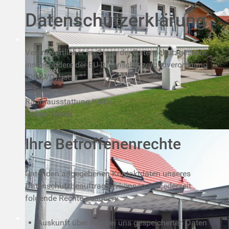
Datenschutzerklärung
Verantwortlicher im Sinne der Datenschutzgesetze,
insbesondere der EU-Datenschutzgrundverordnung
(DSGVO), ist:
Raumausstattung Krebs
Holger Krebs
Ihre Betroffenenrechte
Unter den angegebenen Kontaktdaten unseres
Datenschutzbeauftragten können Sie jederzeit
folgende Rechte ausüben:
Auskunft über Ihre bei uns gespeicherten Daten