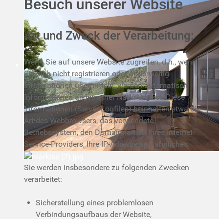
Besuch unserer Website
Art und Zweck der Verarbeitung:
Wenn Sie auf unsere Website zugreifen, d.h., wenn
Sie sich nicht registrieren oder anderweitig
Informationen übermitteln, werden automatisch
Informationen allgemeiner Natur erfasst. Diese
Informationen (Server-Logfiles) beinhalten etwa die
Art des Webbrowsers, das verwendete
Betriebssystem, den Domainnamen Ihres Internet-
Service-Providers, Ihre IP-Adresse und ähnliches.
Sie werden insbesondere zu folgenden Zwecken
verarbeitet:
Sicherstellung eines problemlosen
Verbindungsaufbaus der Website,