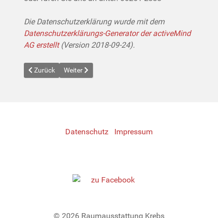
Die Datenschutzerklärung wurde mit dem
Datenschutzerklärungs-Generator der activeMind
AG erstellt
(Version 2018-09-24).
Previous article: Impressum
Next article: Leistungen
Zurück
Weiter
Datenschutz
Impressum
© 2026 Raumausstattung Krebs