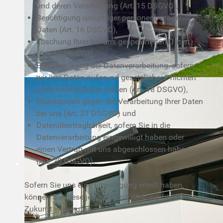
und deren Verarbeitung (Art. 15 DSGVO),
Berichtigung unrichtiger personenbezogener
Daten (Art. 16 DSGVO),
Löschung Ihrer bei uns gespeicherten Daten
(Art. 17 DSGVO),
Einschränkung der Datenverarbeitung, sofern
wir Ihre Daten aufgrund gesetzlicher Pflichten
noch nicht löschen dürfen (Art. 18 DSGVO),
Widerspruch gegen die Verarbeitung Ihrer Daten
bei uns (Art. 21 DSGVO) und
Datenübertragbarkeit, sofern Sie in die
Datenverarbeitung eingewilligt haben oder
einen Vertrag mit uns abgeschlossen haben
(Art. 20 DSGVO).
Sofern Sie uns eine Einwilligung erteilt haben,
können Sie diese jederzeit mit Wirkung für die
Zukunft widerrufen.