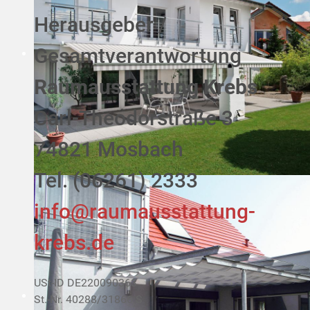
Herausgeber /
Gesamtverantwortung
Raumausstattung Krebs
Carl-Theodorstraße 3
74821 Mosbach
Tel. (06261) 2333
info@raumausstattung-
krebs.de
USt-ID DE220090363
St.-Nr. 40288/31866 S