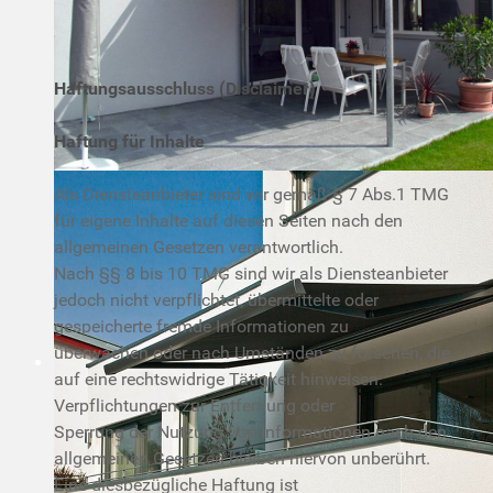
Haftungsausschluss (Disclaimer)
Haftung für Inhalte
Als Diensteanbieter sind wir gemäß § 7 Abs.1 TMG
für eigene Inhalte auf diesen Seiten nach den
allgemeinen Gesetzen verantwortlich.
Nach §§ 8 bis 10 TMG sind wir als Diensteanbieter
jedoch nicht verpflichtet, übermittelte oder
gespeicherte fremde Informationen zu
überwachen oder nach Umständen zu forschen, die
auf eine rechtswidrige Tätigkeit hinweisen.
Verpflichtungen zur Entfernung oder
Sperrung der Nutzung von Informationen nach den
allgemeinen Gesetzen bleiben hiervon unberührt.
Eine diesbezügliche Haftung ist